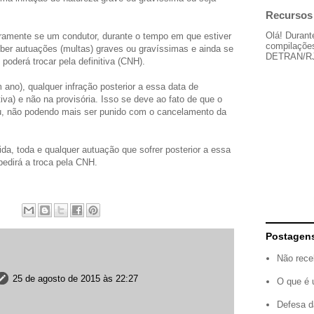
Recursos 
Olá! Durant
aramente se um condutor, durante o tempo em que estiver
compilações
eber autuações (multas) graves ou gravíssimas e ainda se
DETRAN/RJ, 
poderá trocar pela definitiva (CNH).
ano), qualquer infração posterior a essa data de
iva) e não na provisória. Isso se deve ao fato de que o
sou, não podendo mais ser punido com o cancelamento da
a, toda e qualquer autuação que sofrer posterior a essa
pedirá a troca pela CNH.
Postagen
Não rece
25 de agosto de 2015 às 22:27
O que é 
Defesa d