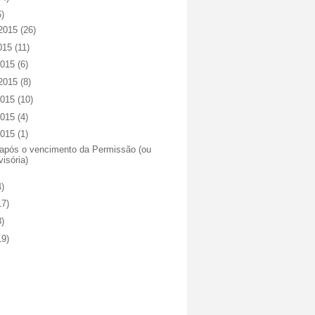
6)
 2015
(26)
2015
(11)
2015
(6)
 2015
(8)
2015
(10)
2015
(4)
2015
(1)
 após o vencimento da Permissão (ou
visória)
4)
17)
8)
19)