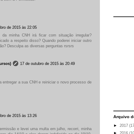
ubro de 2015 às 22:05
 da minha CNH irá ficar com situação irregular?
icado a respeito disso? Quando poderei iniciar outro
ção? Desculpa as diversas perguntas rsrsrs
ursos)
17 de outubro de 2015 às 20:49
ta entregar a sua CNH e reiniciar o novo processo de
ubro de 2015 às 13:26
Arquivo d
►
2017
(1
rmissão e levei uma multa em julho, recorri, minha
►
2016
(1