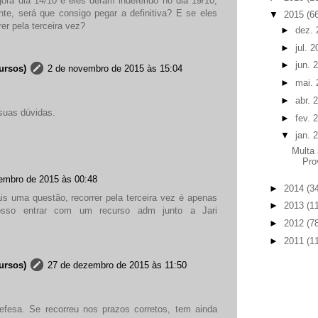
ra dia 14/10 e eles deram indeferido no dia 19/10,
te, será que consigo pegar a definitiva? E se eles
▼
2015
(6
er pela terceira vez?
►
dez.
►
jul. 
►
jun. 
ursos)
2 de novembro de 2015 às 15:04
►
mai.
►
abr. 
suas dúvidas.
►
fev. 
▼
jan. 
Multa
Pro
embro de 2015 às 00:48
►
2014
(3
s uma questão, recorrer pela terceira vez é apenas
►
2013
(1
posso entrar com um recurso adm junto a Jari
►
2012
(7
►
2011
(1
ursos)
27 de dezembro de 2015 às 11:50
efesa. Se recorreu nos prazos corretos, tem ainda