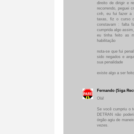
direito de dirigir 
recorrendo, peguei c
cnh, eu fui fazer a 
taxas, fiz o curso
constavam : falta f
cumprida algo assim,
eu tinha feito as 
habilitação
nota-se que fui pena
sido negados e arqu
sua penalidade
existe algo a ser feit
Fernando (Siga Rec
Olá!
Se você cumpriu o t
DETRAN não poderia
órgão agiu de maneir
vezes.