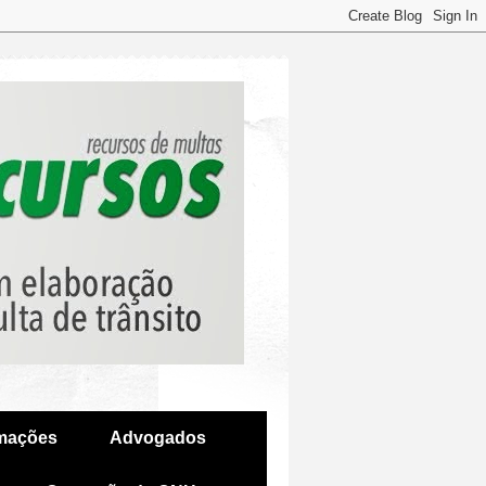
amações
Advogados