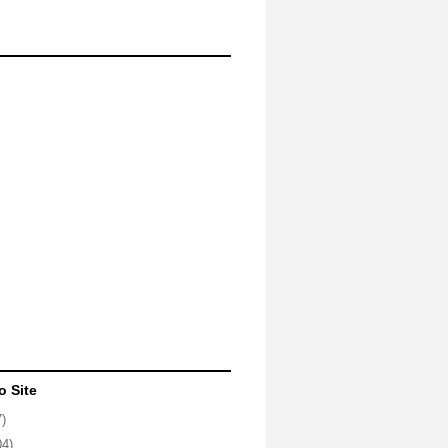
o Site
7)
04)