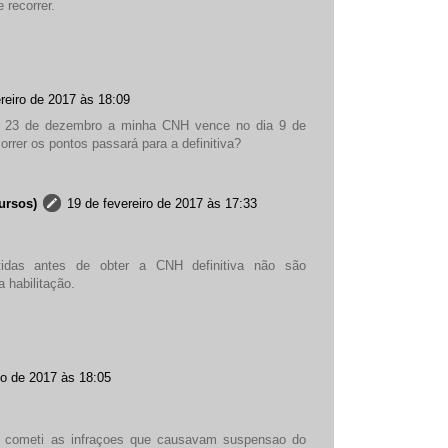
 recorrer.
reiro de 2017 às 18:09
a 23 de dezembro a minha CNH vence no dia 9 de
orrer os pontos passará para a definitiva?
ursos)
19 de fevereiro de 2017 às 17:33
tidas antes de obter a CNH definitiva não são
a habilitação.
ho de 2017 às 18:05
 cometi as infraçoes que causavam suspensao do