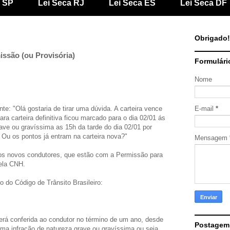
a SP
Lei Seca RJ
Lei Seca ES
Lei Seca DF
Obrigado!
ssão (ou Provisória)
Formulári
Nome
e: "Olá gostaria de tirar uma dúvida. A carteira vence
E-mail
*
ra carteira definitiva ficou marcado para o dia 02/01 ás
ve ou gravíssima as 15h da tarde do dia 02/01 por
 Ou os pontos já entram na carteira nova?"
Mensagem
s novos condutores, que estão com a Permissão para
pela CNH.
 do Código de Trânsito Brasileiro:
será conferida ao condutor no término de um ano, desde
Postagem
a infração de natureza grave ou gravíssima ou seja