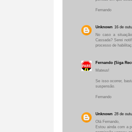
Fernando
Unknown
16 de out
No caso a situação
Cassada? Serei notif
processo de habilita
Fernando (Siga Rec
Mateus!
Se isso ocorrer, bas
suspensão.
Fernando
Unknown
28 de out
Olá Fernando,
Estou ainda com a pe