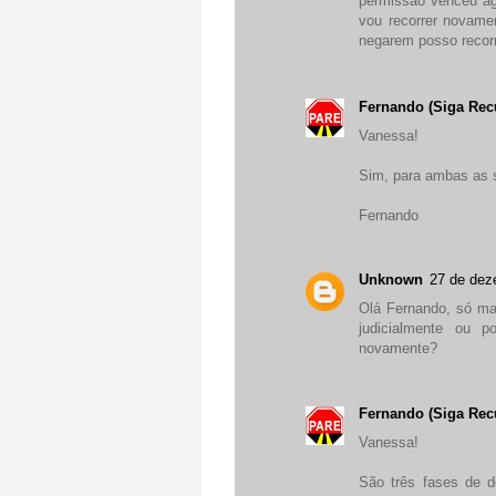
permissão venceu ago
vou recorrer novamen
negarem posso recorr
Fernando (Siga Rec
Vanessa!
Sim, para ambas as 
Fernando
Unknown
27 de dez
Olá Fernando, só mai
judicialmente ou 
novamente?
Fernando (Siga Rec
Vanessa!
São três fases de d