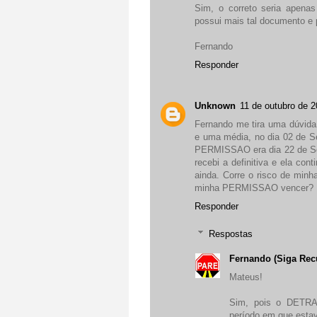
Sim, o correto seria apena
possui mais tal documento e p
Fernando
Responder
Unknown
11 de outubro de 
Fernando me tira uma dúvida 
e uma média, no dia 02 de S
PERMISSAO era dia 22 de Sete
recebi a definitiva e ela co
ainda. Corre o risco de minh
minha PERMISSAO vencer?
Responder
Respostas
Fernando (Siga Rec
Mateus!
Sim, pois o DETRAN
período em que esta