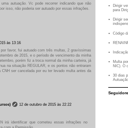
s uma autuação. Vc pode recorrer indicando que não
Dirigir 
or isso, não poderia ser autuado por essas infrações.
para Diri
Dirigir 
indispen
Código d
RENAIN
2015 às 13:16
por favor, fui autuado com três multas, 2 gravíssimas
Indicação
etembro de 2015, e o período de vencimento da minha
mbro, porém fiz a troca normal da minha carteira, já
Multa po
ntinua na situação REGULAR, e os pontos não entraram
NIC). O 
a CNH ser cancelada por eu ter levado multa antes da
30 dias 
Autuaçã
Seguidor
ursos)
12 de outubro de 2015 às 22:22
 irá identificar que cometeu essas infrações no
va com a Permissão.