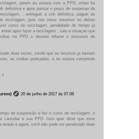
e reciclagem, porem eu estava com a PPD, entao fui
nh definitiva e apos passar o prazo de suspesao da
reciclagem, , entreguei a cnh definitiva, paguei as
 de reciclagem, pois nos meus resumos no detran
azer curso de reciclagem, penalidade de tempo ja
 entao apos fazer a reciclagem , saiu a situaçao que
multas na PPD e deveria refazer o processo de
lizado duas vezes, sendo que os recursos ja haviam
vios, as multas pontuadas, e eu estava cumprindo
o ?
ursos)
20 de junho de 2017 às 07:08
empo de suspensão e fez o curso de reciclagem, o
 cancelar a sua PPD. Isso quer dizer que esse
a errada e agora, você não pode ser penalizado duas