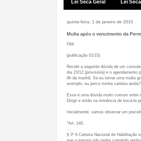
Lei Seca Geral
Lei Sec
quinta-feira, 1 de janeiro de 2015
Multa após o vencimento da Permi
Olá!
(publicação 01/15)
Recebi a seguinte dúvida de um consulent
dia 23/12 (provisória) e o agendamento pa
9h da manhã. Se eu tomar uma multa gra
exemplo, eu perco minha carteira ainda?
Essa é uma dúvida muito comum entre o
Dirigir e estão na iminência de trocá-la 
Inicialmente, vamos observar um preceito
"Art. 148...
...
§ 3º A Carteira Nacional de Habilitação 
que o mesmo não tenha cometido nenhum