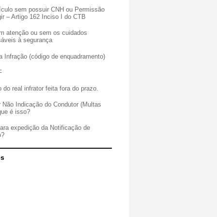
veículo sem possuir CNH ou Permissão
gir – Artigo 162 Inciso I do CTB
sem atenção ou sem os cuidados
sáveis à segurança
a Infração (código de enquadramento)
F
 do real infrator feita fora do prazo.
r Não Indicação do Condutor (Multas
que é isso?
para expedição da Notificação de
o?
es