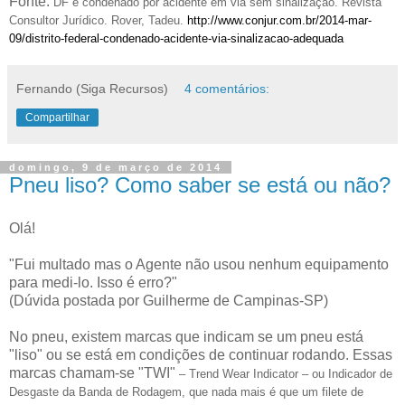
Fonte:
DF é condenado por acidente em via sem sinalização. Revista
Consultor Jurídico. Rover, Tadeu.
http://www.conjur.com.br/2014-mar-
09/distrito-federal-condenado-acidente-via-sinalizacao-adequada
Fernando (Siga Recursos)
4 comentários:
Compartilhar
domingo, 9 de março de 2014
Pneu liso? Como saber se está ou não?
Olá!
"Fui multado mas o Agente não usou nenhum equipamento
para medi-lo. Isso é erro?"
(Dúvida postada por Guilherme de Campinas-SP)
No pneu, existem marcas que indicam se um pneu está
"liso" ou se está em condições de continuar rodando. Essas
marcas chamam-se "TWI"
– Trend Wear Indicator – ou Indicador de
Desgaste da Banda de Rodagem, que nada mais é que um filete de