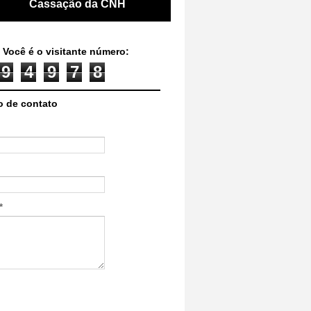
Cassação da CNH
 Você é o visitante número:
9
4
9
7
8
o de contato
*