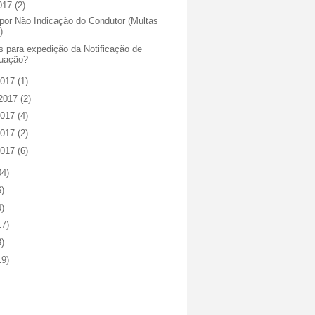
2017
(2)
 por Não Indicação do Condutor (Multas
. ...
s para expedição da Notificação de
uação?
2017
(1)
 2017
(2)
2017
(4)
2017
(2)
2017
(6)
04)
6)
4)
17)
8)
19)