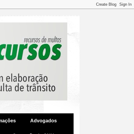
amações
Advogados