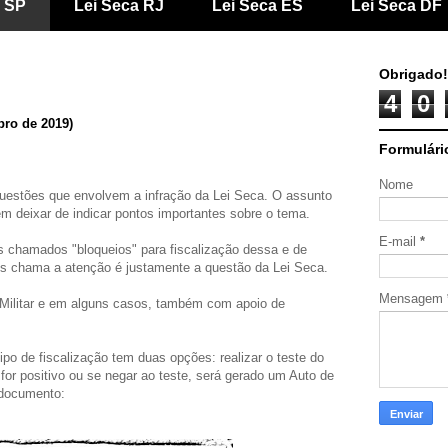
a SP
Lei Seca RJ
Lei Seca ES
Lei Seca DF
Obrigado!
4
0
bro de 2019)
Formulári
Nome
questões que envolvem a infração da Lei Seca. O assunto
em deixar de indicar pontos importantes sobre o tema.
E-mail
*
s chamados "bloqueios" para fiscalização dessa e de
is chama a atenção é justamente a questão da Lei Seca.
Mensagem
a Militar e em alguns casos, também com apoio de
o de fiscalização tem duas opções: realizar o teste do
for positivo ou se negar ao teste, será gerado um Auto de
 documento: