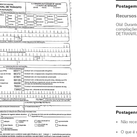
Postagem
Recursos 
Olá! Durant
compilações
DETRAN/RJ, 
Postagen
Não rece
O que é 