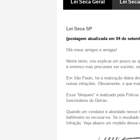
Lei Seca Geral
Lei Sec
Lei Seca SP
(postagem atualizada em 04 de setem
Olá meus amigos e amigas!
Neste texto, vou explicar um pouco as 
é extenso mas procurarei ser sucinto, s
Em São Paulo, há a realização diária do
outras infrações. Obviamente, o que ma
Esse "bloqueio" é realizado pela Políci
funcionários do Detran.
Quando um condutor é abordado nesse tip
bafômetro ou recusar-se. Se o resultado 
Infração. Veja abaixo um modelo desse