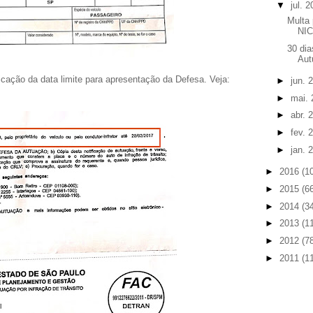
▼
jul. 
Multa
NIC)
30 dia
Aut
cação da data limite para apresentação da Defesa. Veja:
►
jun. 
►
mai.
►
abr. 
►
fev. 
►
jan. 
►
2016
(1
►
2015
(6
►
2014
(3
►
2013
(1
►
2012
(7
►
2011
(1