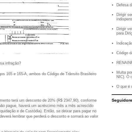
Defesa d
Dirigir 
indispen
Dirigir 
para Diri
Indicação
Código d
RENAIN
sa infração?
Multa po
gos 165 e 165-A, ambos do Código de Trânsito Brasileiro
NIC). O 
O que é 
Seguidor
imento terá um desconto de 20% (R$ 2347,90), conforme
o não pague, haverá um acréscimo mês a mês acrescido
quidação e de Custódia). Então, se deixar para pagar no
 deverá lembrar que perderá o desconto e somará ao valor