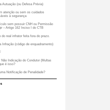
a Autuação (ou Defesa Prévia)
sem atenção ou sem os cuidados
sáveis à segurança
veículo sem possuir CNH ou Permissão
gir – Artigo 162 Inciso I do CTB
 do real infrator feita fora do prazo.
a Infração (código de enquadramento)
F
r Não Indicação do Condutor (Multas
que é isso?
uma Notificação de Penalidade?
es