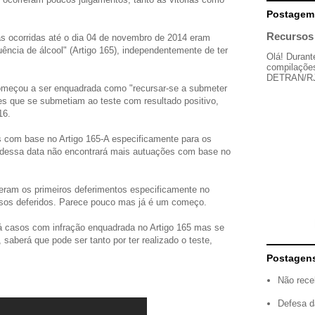
Postagem
Recursos 
as ocorridas até o dia 04 de novembro de 2014 eram
uência de álcool" (Artigo 165), independentemente de ter
Olá! Durant
compilações
DETRAN/RJ, 
 começou a ser enquadrada como "recursar-se a submeter
es que se submetiam ao teste com resultado positivo,
16.
 com base no Artigo 165-A especificamente para os
ir dessa data não encontrará mais autuações com base no
reram os primeiros deferimentos especificamente no
essos deferidos. Parece pouco mas já é um começo.
 há casos com infração enquadrada no Artigo 165 mas se
saberá que pode ser tanto por ter realizado o teste,
Postagen
Não rece
Defesa d