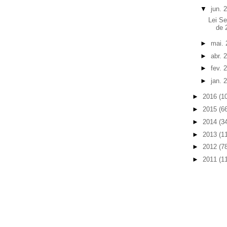
▼
jun. 
Lei Se
de 
►
mai.
►
abr. 
►
fev. 
►
jan. 
►
2016
(1
►
2015
(6
►
2014
(3
►
2013
(1
►
2012
(7
►
2011
(1