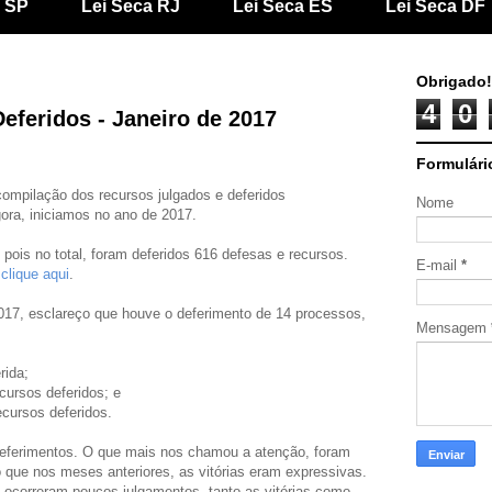
a SP
Lei Seca RJ
Lei Seca ES
Lei Seca DF
Obrigado!
4
0
eferidos - Janeiro de 2017
Formulári
mpilação dos recursos julgados e deferidos
Nome
gora, iniciamos no ano de 2017.
 pois no total, foram deferidos 616 defesas e recursos.
E-mail
*
,
clique aqui
.
017, esclareço que houve o deferimento de 14 processos,
Mensagem
rida;
cursos deferidos; e
cursos deferidos.
eferimentos. O que mais nos chamou a atenção, foram
 que nos meses anteriores, as vitórias eram expressivas.
ocorreram poucos julgamentos, tanto as vitórias como