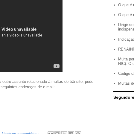
O que é 
O que é 
Dirigir 
indispen
Indicação
RENAIN
Multa po
NIC). O 
Código d
outro assunto relacionado à multas de trânsito, pode
Multas d
 seguintes endereços de e-mail:
Seguidor
Nenhum comentário :