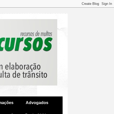
amações
Advogados