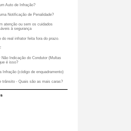
um Auto de Infração?
uma Notificação de Penalidade?
sem atenção ou sem os cuidados
sáveis à segurança
 do real infrator feita fora do prazo.
F
r Não Indicação do Condutor (Multas
que é isso?
a Infração (código de enquadramento)
e trânsito - Quais são as mais caras?
es