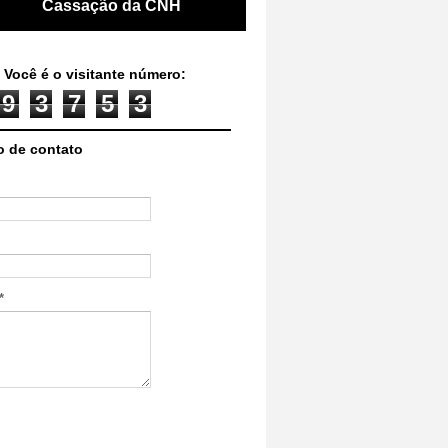
Cassação da CNH
 Você é o visitante número:
9
3
7
5
3
o de contato
*