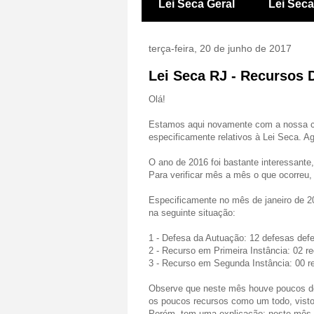
Lei Seca Geral
Lei Sec
terça-feira, 20 de junho de 2017
Lei Seca RJ - Recursos D
Olá!
Estamos aqui novamente com a nossa co
especificamente relativos à Lei Seca. A
O ano de 2016 foi bastante interessante,
Para verificar mês a mês o que ocorreu
Especificamente no mês de janeiro de 2
na seguinte situação:
1 - Defesa da Autuação: 12 defesas defe
2 - Recurso em Primeira Instância: 02 re
3 - Recurso em Segunda Instância: 00 re
Observe que neste mês houve poucos d
os poucos recursos como um todo, visto
Porém, tem uma explicação: neste mês, 