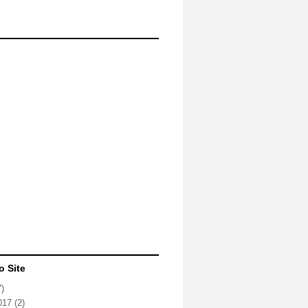
o Site
7)
2017
(2)