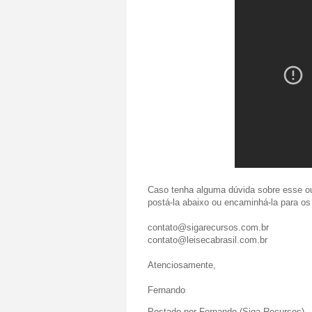
Caso tenha alguma dúvida sobre esse ou 
postá-la abaixo ou encaminhá-la para os
contato@sigarecursos.com.br
contato@leisecabrasil.com.br
Atenciosamente,
Fernando
Postado por
Fernando (Siga Recursos)