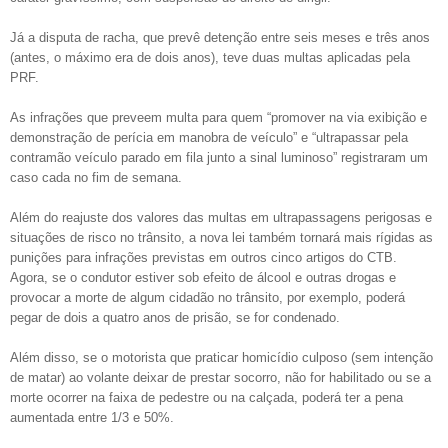
Já a disputa de racha, que prevê detenção entre seis meses e três anos
(antes, o máximo era de dois anos), teve duas multas aplicadas pela
PRF.
As infrações que preveem multa para quem “promover na via exibição e
demonstração de perícia em manobra de veículo” e “ultrapassar pela
contramão veículo parado em fila junto a sinal luminoso” registraram um
caso cada no fim de semana.
Além do reajuste dos valores das multas em ultrapassagens perigosas e
situações de risco no trânsito, a nova lei também tornará mais rígidas as
punições para infrações previstas em outros cinco artigos do CTB.
Agora, se o condutor estiver sob efeito de álcool e outras drogas e
provocar a morte de algum cidadão no trânsito, por exemplo, poderá
pegar de dois a quatro anos de prisão, se for condenado.
Além disso, se o motorista que praticar homicídio culposo (sem intenção
de matar) ao volante deixar de prestar socorro, não for habilitado ou se a
morte ocorrer na faixa de pedestre ou na calçada, poderá ter a pena
aumentada entre 1/3 e 50%.