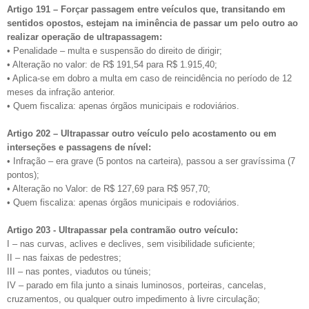
Artigo 191 – Forçar passagem entre veículos que, transitando em
sentidos opostos, estejam na iminência de passar um pelo outro ao
realizar operação de ultrapassagem:
• Penalidade – multa e suspensão do direito de dirigir;
• Alteração no valor: de R$ 191,54 para R$ 1.915,40;
• Aplica-se em dobro a multa em caso de reincidência no período de 12
meses da infração anterior.
• Quem fiscaliza: apenas órgãos municipais e rodoviários.
Artigo 202 – Ultrapassar outro veículo pelo acostamento ou em
interseções e passagens de nível:
• Infração – era grave (5 pontos na carteira), passou a ser gravíssima (7
pontos);
• Alteração no Valor: de R$ 127,69 para R$ 957,70;
• Quem fiscaliza: apenas órgãos municipais e rodoviários.
Artigo 203 - Ultrapassar pela contramão outro veículo:
I – nas curvas, aclives e declives, sem visibilidade suficiente;
II – nas faixas de pedestres;
III – nas pontes, viadutos ou túneis;
IV – parado em fila junto a sinais luminosos, porteiras, cancelas,
cruzamentos, ou qualquer outro impedimento à livre circulação;