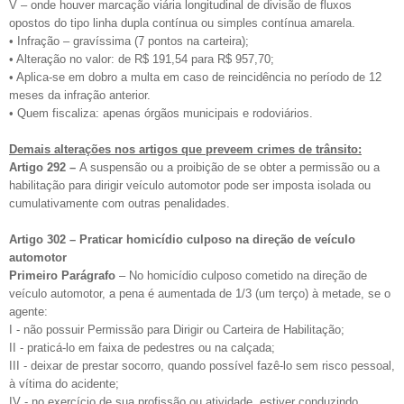
V – onde houver marcação viária longitudinal de divisão de fluxos
opostos do tipo linha dupla contínua ou simples contínua amarela.
• Infração – gravíssima (7 pontos na carteira);
• Alteração no valor: de R$ 191,54 para R$ 957,70;
• Aplica-se em dobro a multa em caso de reincidência no período de 12
meses da infração anterior.
• Quem fiscaliza: apenas órgãos municipais e rodoviários.
Demais alterações nos artigos que preveem crimes de trânsito:
Artigo 292 –
A suspensão ou a proibição de se obter a permissão ou a
habilitação para dirigir veículo automotor pode ser imposta isolada ou
cumulativamente com outras penalidades.
Artigo 302 – Praticar homicídio culposo na direção de veículo
automotor
Primeiro Parágrafo
– No homicídio culposo cometido na direção de
veículo automotor, a pena é aumentada de 1/3 (um terço) à metade, se o
agente:
I - não possuir Permissão para Dirigir ou Carteira de Habilitação;
II - praticá-lo em faixa de pedestres ou na calçada;
III - deixar de prestar socorro, quando possível fazê-lo sem risco pessoal,
à vítima do acidente;
IV - no exercício de sua profissão ou atividade, estiver conduzindo