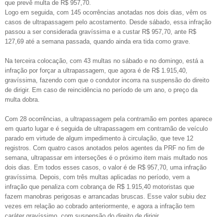
que prevê multa de R$ 957,70.
Logo em seguida, com 145 ocorrências anotadas nos dois dias, vêm os
casos de ultrapassagem pelo acostamento. Desde sábado, essa infração
passou a ser considerada gravíssima e a custar R$ 957,70, ante R$
127,69 até a semana passada, quando ainda era tida como grave.
Na terceira colocação, com 43 multas no sábado e no domingo, está a
infração por forçar a ultrapassagem, que agora é de R$ 1.915,40,
gravíssima, fazendo com que o condutor incorra na suspensão do direito
de dirigir. Em caso de reincidência no período de um ano, o preço da
multa dobra.
Com 28 ocorrências, a ultrapassagem pela contramão em pontes aparece
em quarto lugar e é seguida de ultrapassagem em contramão de veículo
parado em virtude de algum impedimento à circulação, que teve 12
registros. Com quatro casos anotados pelos agentes da PRF no fim de
semana, ultrapassar em interseções é o próximo item mais multado nos
dois dias. Em todos esses casos, o valor é de R$ 957,70, uma infração
gravíssima. Depois, com três multas aplicadas no período, vem a
infração que penaliza com cobrança de R$ 1.915,40 motoristas que
fazem manobras perigosas e arrancadas bruscas. Esse valor subiu dez
vezes em relação ao cobrado anteriormente, e agora a infração tem
caráter gravíssimo, com suspensão do direito de dirigir.