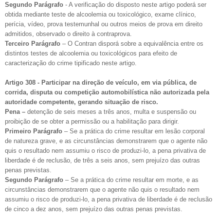
Segundo Parágrafo
- A verificação do disposto neste artigo poderá ser
obtida mediante teste de alcoolemia ou toxicológico, exame clínico,
perícia, vídeo, prova testemunhal ou outros meios de prova em direito
admitidos, observado o direito à contraprova.
Terceiro Parágrafo
– O Contran disporá sobre a equivalência entre os
distintos testes de alcoolemia ou toxicológicos para efeito de
caracterização do crime tipificado neste artigo.
Artigo 308 - Participar na direção de veículo, em via pública, de
corrida, disputa ou competição automobilística não autorizada pela
autoridade competente, gerando situação de risco.
Pena –
detenção de seis meses a três anos, multa e suspensão ou
proibição de se obter a permissão ou a habilitação para dirigir.
Primeiro Parágrafo
– Se a prática do crime resultar em lesão corporal
de natureza grave, e as circunstâncias demonstrarem que o agente não
quis o resultado nem assumiu o risco de produzi-lo, a pena privativa de
liberdade é de reclusão, de três a seis anos, sem prejuízo das outras
penas previstas.
Segundo Parágrafo
– Se a prática do crime resultar em morte, e as
circunstâncias demonstrarem que o agente não quis o resultado nem
assumiu o risco de produzi-lo, a pena privativa de liberdade é de reclusão
de cinco a dez anos, sem prejuízo das outras penas previstas.