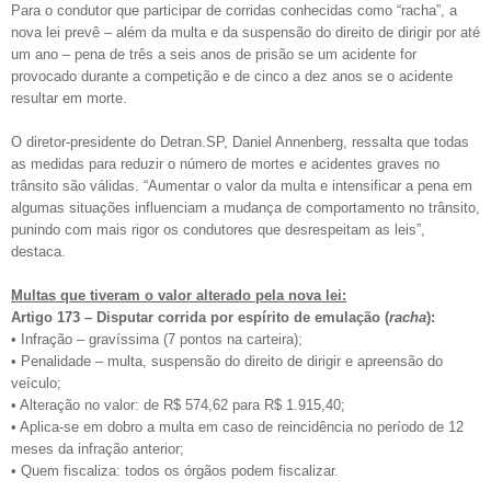
Para o condutor que participar de corridas conhecidas como “racha”, a
nova lei prevê – além da multa e da suspensão do direito de dirigir por até
um ano – pena de três a seis anos de prisão se um acidente for
provocado durante a competição e de cinco a dez anos se o acidente
resultar em morte.
O diretor-presidente do Detran.SP, Daniel Annenberg, ressalta que todas
as medidas para reduzir o número de mortes e acidentes graves no
trânsito são válidas. “Aumentar o valor da multa e intensificar a pena em
algumas situações influenciam a mudança de comportamento no trânsito,
punindo com mais rigor os condutores que desrespeitam as leis”,
destaca.
Multas que tiveram o valor alterado pela nova lei:
Artigo 173 – Disputar corrida por espírito de emulação (
racha
):
• Infração – gravíssima (7 pontos na carteira);
• Penalidade – multa, suspensão do direito de dirigir e apreensão do
veículo;
• Alteração no valor: de R$ 574,62 para R$ 1.915,40;
• Aplica-se em dobro a multa em caso de reincidência no período de 12
meses da infração anterior;
• Quem fiscaliza: todos os órgãos podem fiscalizar.