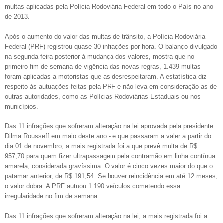
multas aplicadas pela Polícia Rodoviária Federal em todo o País
no ano
de 2013.
Após o aumento do valor das multas de trânsito, a Polícia Rodoviária
Federal (PRF) registrou quase 30 infrações por hora. O balanço divulgado
na segunda-feira pos
terior à mudança
dos valores
, mostra que no
primeiro fim de semana de vigência das novas regras, 1.439 multas
foram aplicadas a motoristas que as desrespeitaram. A estatística diz
respeito às autuações feitas pela PRF e não leva em consideração as de
outras autoridades, como as Polícias Rodoviárias Estaduais
ou nos
municípios.
Das 11 infrações que sofreram alteração na lei aprovada pela presidente
Dilma Rousseff em maio deste ano - e que passaram a valer a part
ir do
dia 01 de novemb
ro
, a mais registrada foi a que prevê multa de R$
957,70 para quem fizer ultrapassagem pela contramão em linha contínua
amarela, considerada gravíssima. O valor é cinco vezes maior do que o
patamar anterior, de R$ 191,54. Se houver reincidência em até 12 meses,
o valor dobra. A PRF autuou 1.190 veículos cometendo essa
irregularidade no fim de semana.
Das 11 infrações que sofreram alteração na lei, a mais registrada foi a