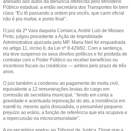
anexado aos autos da denúncia oferecida pelo Ministério
Público estadual, a então secretária dos Transportes foi bem
clara: “Eu tô passando a ordem pra vocês, que carro oficial
não é pra multar, e ponto final’’.
O juiz da 2ª Vara daquela Comarca, André Luís de Moraes
Pinto, julgou procedente a Ação de Improbidade
Administrativa ajuizada pelo MP. Maria Neli foi enquadrada
no artigo 11, inciso II, da Lei nº 8.429/92. Com a sentença,
ela teve suspenso os seus direitos políticos e foi proibida de
contratar com o Poder Público ou receber benefícios ou
incentivos fiscais ou creditícios — ambos pelo prazo de três
anos.
O juiz também a condenou ao pagamento de multa civil,
equivalente a 12 remunerações brutas do cargo em
comissão de secretária municipal, ‘‘tendo em conta a
gravidade e acentuada reprovação do ato, a insistência em
mantê-lo, mesmo após dissuadida, o presumível pequeno
prejuízo ao erário, a função de referência que ela ocupava e
a repercussão na microcomunidade”.
A ex-secretária apelou ao Tribunal de Justiça. Disse que a