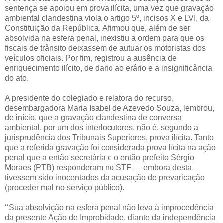
sentença se apoiou em prova ilícita, uma vez que gravação
ambiental clandestina viola o artigo 5º, incisos X e LVI, da
Constituição da República. Afirmou que, além de ser
absolvida na esfera penal, inexistiu a ordem para que os
fiscais de trânsito deixassem de autuar os motoristas dos
veículos oficiais. Por fim, registrou a ausência de
enriquecimento ilícito, de dano ao erário e a insignificância
do ato.
A presidente do colegiado e relatora do recurso,
desembargadora Maria Isabel de Azevedo Souza, lembrou,
de início, que a gravação clandestina de conversa
ambiental, por um dos interlocutores, não é, segundo a
jurisprudência dos Tribunais Superiores, prova ilícita. Tanto
que a referida gravação foi considerada prova lícita na ação
penal que a então secretária e o então prefeito Sérgio
Moraes (PTB) responderam no STF — embora desta
tivessem sido inocentados da acusação de prevaricação
(proceder mal no serviço público).
‘‘Sua absolvição na esfera penal não leva à improcedência
da presente Ação de Improbidade, diante da independência