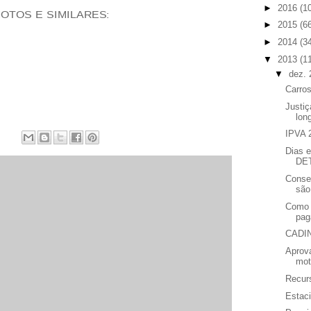
►
2016
(1
o MOTOS E SIMILARES:
►
2015
(6
►
2014
(3
▼
2013
(1
▼
dez.
Carro
Justiç
long
IPVA 2
Dias e
DE
Consel
são
Como r
pag
CADI
Aprova
mot
Recurs
Estaci