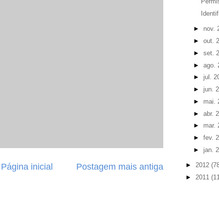
Permi
Identi
►
nov.
►
out. 
►
set. 
►
ago.
►
jul. 
►
jun. 
►
mai.
►
abr. 
►
mar.
►
fev. 
►
jan. 
►
2012
(7
Página inicial
Postagem mais antiga
►
2011
(1