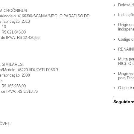
Defesa d
US/MICROÔNIBUS:
Indicação
ca/Modelo: 4166390-SCANIA/MPOLO PARADISO DD
e fabricação: 2013
Dirigir 
: 13
indispen
: R$ 621.043,00
r de IPVA: R$ 12.420,86
Código d
RENAIN
Multa po
NIC). O 
 E SIMILARES:
a/Modelo: 46220-I/DUCATI D16RR
Dirigir 
e fabricação: 2008
para Diri
 5
: R$ 165.938,00
O que é 
r de IPVA: R$ 3.318,76
Seguidor
MÓVEL: