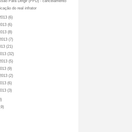
ssão Para Dirigir (PPD) - cancelamento
ficação do real infrator
 2013
(6)
2013
(6)
2013
(8)
 2013
(7)
2013
(21)
2013
(32)
 2013
(5)
2013
(9)
 2013
(2)
2013
(6)
2013
(3)
8)
19)