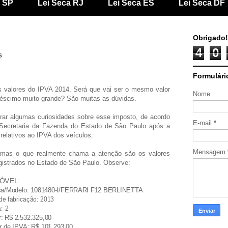
a SP
Lei Seca RJ
Lei Seca ES
Lei Seca DF
Obrigado!
4
0
s
Formulári
s valores do IPVA 2014. Será que vai ser o mesmo valor
Nome
éscimo muito grande? São muitas as dúvidas.
ar algumas curiosidades sobre esse imposto, de acordo
E-mail
*
Secretaria da Fazenda do Estado de São Paulo após a
 relativos ao IPVA dos veículos.
Mensagem
 mas o que realmente chama a atenção são os valores
gistrados no Estado de São Paulo. Observe:
MÓVEL:
a/Modelo: 1081480-I/FERRARI F12 BERLINETTA
e fabricação: 2013
: 2
: R$ 2.532.325,00
r de IPVA: R$ 101.293,00