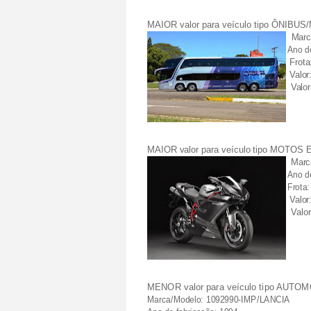
MAIOR valor para veículo tipo ÔNIB
Mar
Ano d
Frota
Valor
Valo
MAIOR valor para veículo tipo MOTOS
Marc
Ano d
Frota:
Valor
Valo
MENOR valor para veículo tipo AUTO
Marca/Modelo: 1092990-IMP/
LANCIA