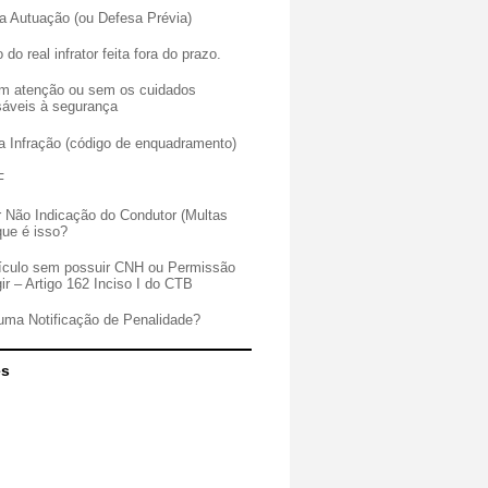
a Autuação (ou Defesa Prévia)
 do real infrator feita fora do prazo.
sem atenção ou sem os cuidados
sáveis à segurança
a Infração (código de enquadramento)
F
r Não Indicação do Condutor (Multas
que é isso?
veículo sem possuir CNH ou Permissão
gir – Artigo 162 Inciso I do CTB
uma Notificação de Penalidade?
es