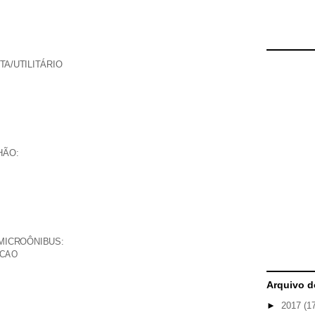
ETA/UTILITÁRIO
NHÃO:
S/MICROÔNIBUS:
ACAO
Arquivo d
►
2017
(1