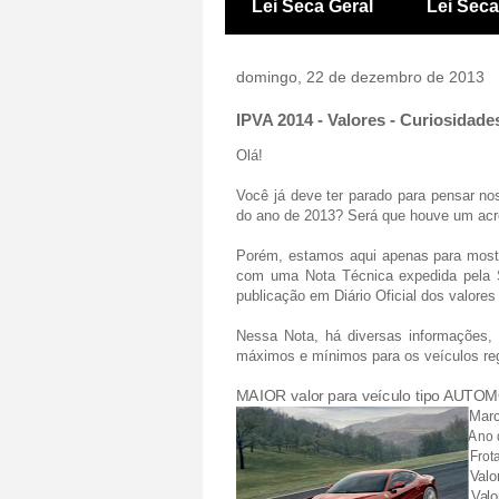
Lei Seca Geral
Lei Sec
domingo, 22 de dezembro de 2013
IPVA 2014 - Valores - Curiosidade
Olá!
Você já deve ter parado para pensar no
do ano de 2013? Será que houve um acr
Porém, estamos aqui apenas para mostr
com uma Nota Técnica expedida pela 
publicação em Diário Oficial dos valores
Nessa Nota, há diversas informações,
máximos e mínimos para os veículos re
MAIOR valor para veículo tipo AUTO
Marc
Ano d
Frota
Valor
Valo