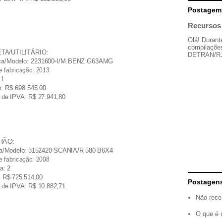
Postagem
Recursos 
Olá! Durant
compilações
ETA/UTILITÁRIO:
DETRAN/RJ, 
ca/Modelo: 2231600-I/M.BENZ G63AMG
e fabricação: 2013
 1
r: R$ 698.545,00
r de IPVA: R$ 27.941,80
NHÃO:
a/Modelo: 3152420-SCANIA/R 580 B6X4
e fabricação: 2008
a: 2
: R$ 725.514,00
Postagen
r de IPVA: R$ 10.882,71
Não rece
O que é 