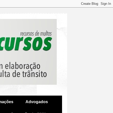
amações
Advogados