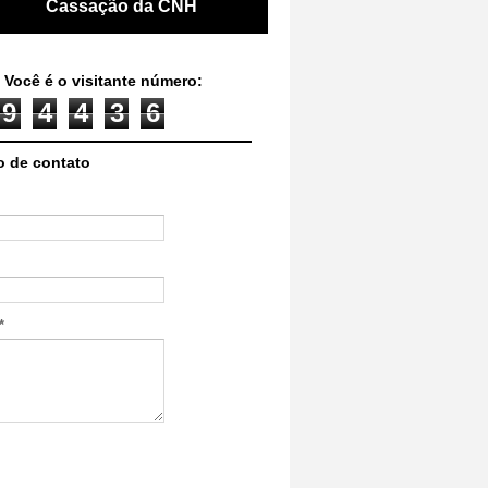
Cassação da CNH
 Você é o visitante número:
9
4
4
3
6
o de contato
*