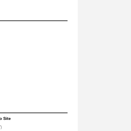
o Site
7)