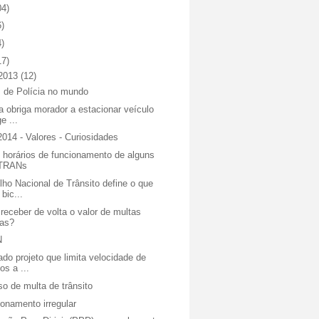
04)
6)
4)
17)
 2013
(12)
s de Polícia no mundo
a obriga morador a estacionar veículo
e ...
014 - Valores - Curiosidades
 horários de funcionamento de alguns
TRANs
ho Nacional de Trânsito define o que
 bic...
eceber de volta o valor de multas
as?
N
do projeto que limita velocidade de
os a ...
o de multa de trânsito
onamento irregular