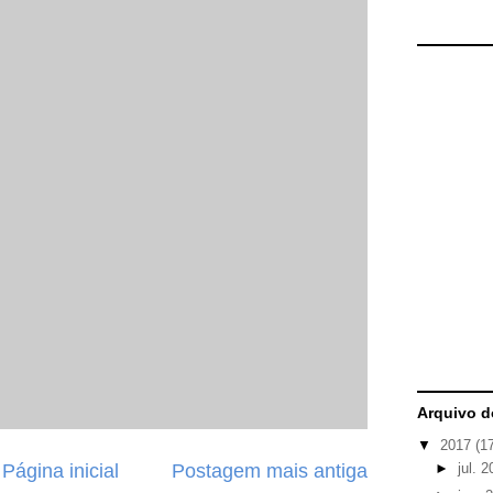
Arquivo d
▼
2017
(1
Página inicial
Postagem mais antiga
►
jul. 