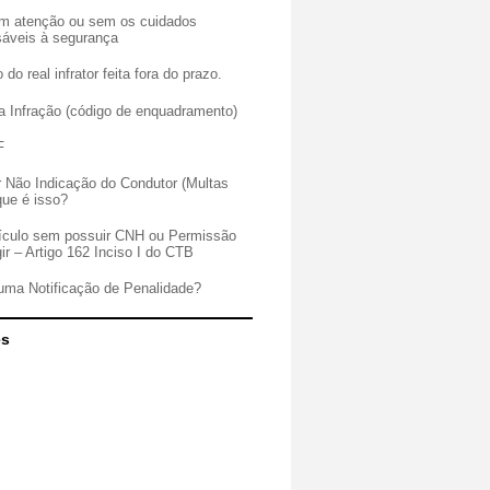
sem atenção ou sem os cuidados
sáveis à segurança
 do real infrator feita fora do prazo.
a Infração (código de enquadramento)
F
r Não Indicação do Condutor (Multas
que é isso?
veículo sem possuir CNH ou Permissão
gir – Artigo 162 Inciso I do CTB
uma Notificação de Penalidade?
es