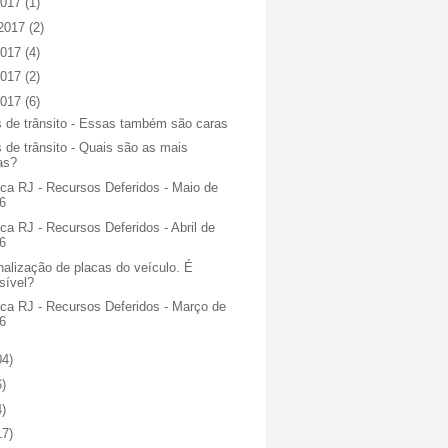
2017
(1)
 2017
(2)
2017
(4)
2017
(2)
2017
(6)
s de trânsito - Essas também são caras
 de trânsito - Quais são as mais
as?
ca RJ - Recursos Deferidos - Maio de
6
ca RJ - Recursos Deferidos - Abril de
6
alização de placas do veículo. É
sível?
eca RJ - Recursos Deferidos - Março de
6
04)
6)
4)
17)