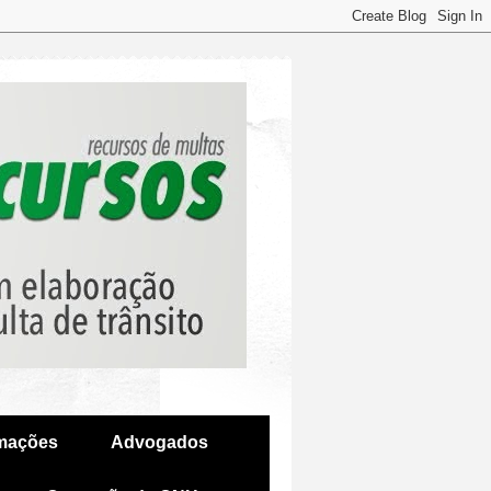
amações
Advogados