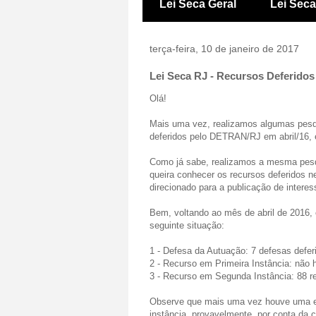
Lei Seca Geral
Lei Sec
terça-feira, 10 de janeiro de 2017
Lei Seca RJ - Recursos Deferidos 
Olá!
Mais uma vez, realizamos algumas pesq
deferidos pelo DETRAN/RJ em abril/16, 
Como já sabe, realizamos a mesma pes
queira conhecer os recursos deferidos 
direcionado para a publicação de interes
Bem, voltando ao mês de abril de 2016,
seguinte situação:
1 - Defesa da Autuação: 7 defesas defer
2 - Recurso em Primeira Instância: não 
3 - Recurso em Segunda Instância: 88 re
Observe que mais uma vez houve uma ex
instância, provavelmente, por conta da c