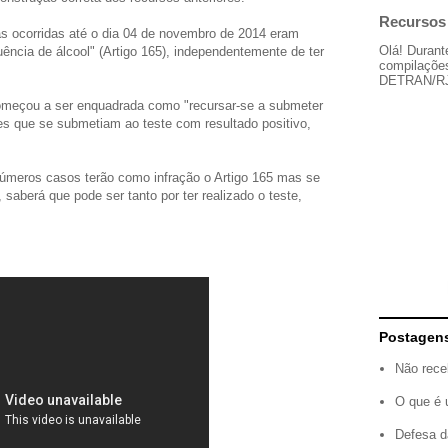
Recursos 
as ocorridas até o dia 04 de novembro de 2014 eram
Olá! Durant
uência de álcool" (Artigo 165), independentemente de ter
compilações
DETRAN/RJ, 
 começou a ser enquadrada como "recursar-se a submeter
es que se submetiam ao teste com resultado positivo,
 inúmeros casos terão como infração o Artigo 165 mas se
saberá que pode ser tanto por ter realizado o teste,
Postagen
Não rece
O que é 
Defesa d