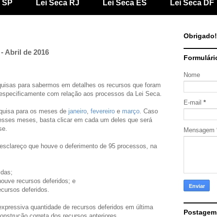
a SP
Lei Seca RJ
Lei Seca ES
Lei Seca DF
Obrigado!
- Abril de 2016
Formulári
Nome
uisas para sabermos em detalhes os recursos que foram
especificamente com relação aos processos da Lei Seca.
E-mail
*
quisa para os meses de
janeiro
,
fevereiro
e
março
. Caso
nesses meses, basta clicar em cada um deles que será
se.
Mensagem
 esclareço que houve o deferimento de 95 processos, na
idas;
houve recursos deferidos; e
cursos deferidos.
pressiva quantidade de recursos deferidos em última
Postagem
onstrução correta dos recursos anteriores.