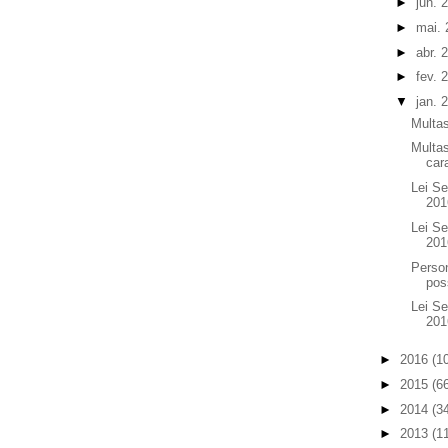
►
jun. 
►
mai.
►
abr. 
►
fev. 
▼
jan. 
Multa
Multas
car
Lei Se
201
Lei Se
201
Person
pos
Lei S
201
►
2016
(1
►
2015
(6
►
2014
(3
►
2013
(1