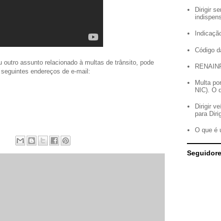
Dirigir 
indispen
Indicação
Código d
outro assunto relacionado à multas de trânsito, pode
RENAIN
 seguintes endereços de e-mail:
Multa po
NIC). O 
Dirigir 
para Diri
O que é 
Seguidor