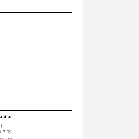
o Site
7)
2017
(2)