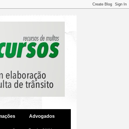
amações
Advogados