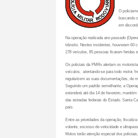
O policiame
buscando or
em discordâ
Na operação realizada ano passado (Operaç
trânsito. Nestes incidentes, houveram 60
278 veículos, 85 pessoas ficaram feridas e 
Os policiais da PMRv alertam os motorist
veículos, atentando-se para todo motor, fr
regularizem as suas documentações, de mo
Seguindo um padrão semelhante, a Operaçã
estenderá até dia 14 de fevereiro, mantém 
das estradas federais do Estado. Santa Ca
país.
Entre as prioridades da operação, fiscaliz
volante, excesso de velocidade e ultrapas
Motos terão atenção especial dos policiai