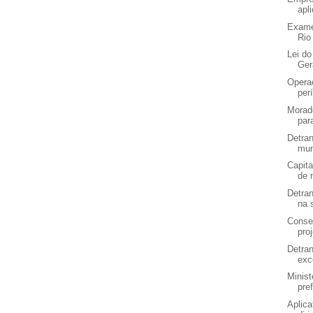
apl
Exame
Rio 
Lei d
Ger
Operaç
per
Morad
par
Detran
mun
Capita
de 
Detran
na 
Consel
proj
Detran
exc
Minist
pref
Aplic