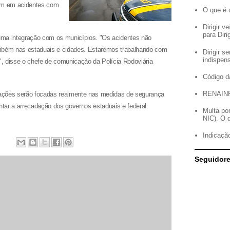
vem em acidentes com
O que é 
Dirigir 
para Diri
 uma integração com os municípios. "Os acidentes não
ambém nas estaduais e cidades. Estaremos trabalhando com
Dirigir 
indispen
", disse o chefe de comunicação da Polícia Rodoviária
Código d
RENAIN
izações serão focadas realmente nas medidas de segurança
tar a arrecadação dos governos estaduais e federal.
Multa po
NIC). O 
Indicação
Seguidor