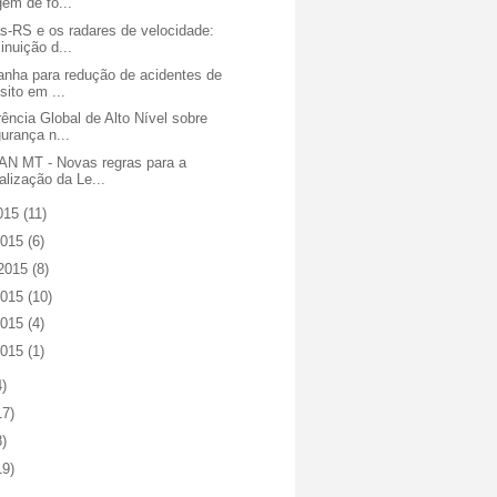
igem de fo...
s-RS e os radares de velocidade:
inuição d...
nha para redução de acidentes de
nsito em ...
ência Global de Alto Nível sobre
urança n...
N MT - Novas regras para a
calização da Le...
2015
(11)
2015
(6)
 2015
(8)
2015
(10)
2015
(4)
2015
(1)
4)
17)
8)
19)