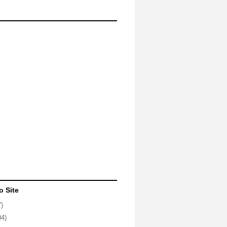
o Site
7)
04)