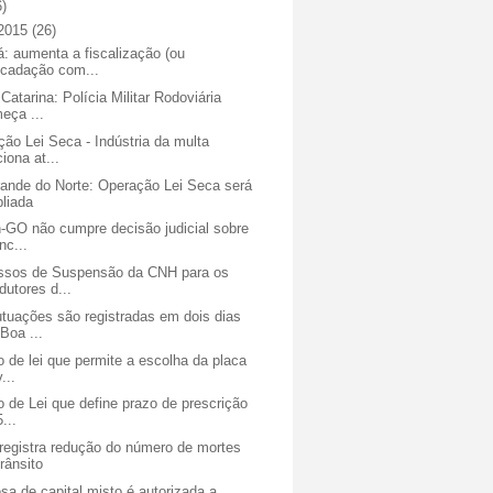
6)
 2015
(26)
: aumenta a fiscalização (ou
ecadação com...
Catarina: Polícia Militar Rodoviária
eça ...
ão Lei Seca - Indústria da multa
ciona at...
rande do Norte: Operação Lei Seca será
liada
n-GO não cumpre decisão judicial sobre
nc...
ssos de Suspensão da CNH para os
dutores d...
utuações são registradas em dois dias
Boa ...
o de lei que permite a escolha da placa
...
o de Lei que define prazo de prescrição
...
registra redução do número de mortes
trânsito
a de capital misto é autorizada a