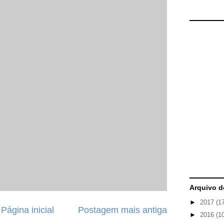
Arquivo d
►
2017
(1
Página inicial
Postagem mais antiga
►
2016
(1