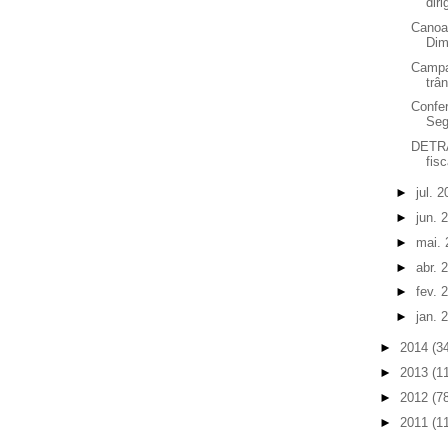
dir
Canoa
Dim
Campa
trâ
Confer
Seg
DETRA
fis
►
jul. 
►
jun. 
►
mai.
►
abr. 
►
fev. 
►
jan. 
►
2014
(3
►
2013
(1
►
2012
(7
►
2011
(1