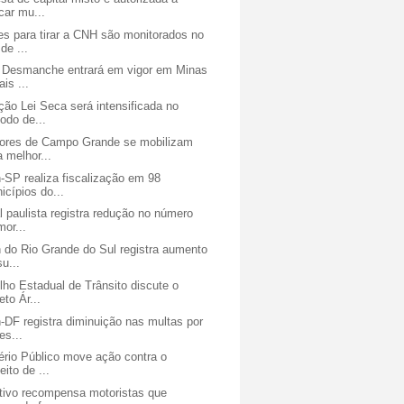
icar mu...
s para tirar a CNH são monitorados no
de ...
o Desmanche entrará em vigor em Minas
ais ...
ão Lei Seca será intensificada no
íodo de...
ores de Campo Grande se mobilizam
a melhor...
-SP realiza fiscalização em 98
icípios do...
l paulista registra redução no número
mor...
 do Rio Grande do Sul registra aumento
su...
ho Estadual de Trânsito discute o
eto Ár...
-DF registra diminuição nas multas por
es...
ério Público move ação contra o
eito de ...
ativo recompensa motoristas que