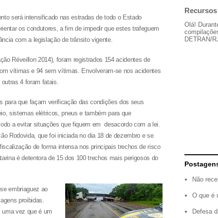
Recursos 
nto será intensificado nas estradas de todo o Estado
Olá! Durant
ientar os condutores, a fim de impedir que estes trafeguem
compilações
DETRAN/RJ, 
ncia com a legislação de trânsito vigente.
ão Réveillon 2014), foram registrados 154 acidentes de
 com vítimas e 94 sem vítimas. Envolveram-se nos acidentes
outras 4 foram fatais.
as para que façam verificação das condições dos seus
eio, sistemas elétricos, pneus e também para que
do a evitar situações que fiquem em desacordo com a lei.
o Rodovida, que foi iniciada no dia 18 de dezembro
e se
fiscalização de forma intensa nos principais trechos de risco
tarina é detentora de 15 dos 100 trechos
mais perigosos do
Postagen
Não rece
a-se embriaguez ao
O que é 
sagens proibidas.
Defesa d
s, uma vez que é um