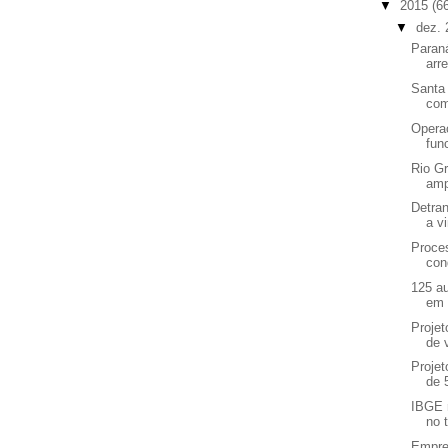
▼
2015
(6
▼
dez.
Paraná
arr
Santa 
com
Operaç
fun
Rio G
amp
Detra
a vi
Proce
con
125 a
em 
Projet
de v
Projet
de 5
IBGE 
no 
Empres