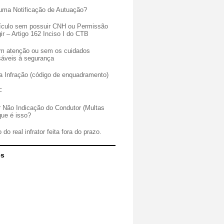
uma Notificação de Autuação?
veículo sem possuir CNH ou Permissão
gir – Artigo 162 Inciso I do CTB
sem atenção ou sem os cuidados
sáveis à segurança
a Infração (código de enquadramento)
F
r Não Indicação do Condutor (Multas
que é isso?
 do real infrator feita fora do prazo.
es