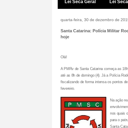
Lei Seca Geral
Lei Sec
quarta-feira, 30 de dezembro de 201
Santa Catarina: Polícia Militar 
hoje
Olá!
A PMRv de Santa Catarina começa as 18h d
até as 8h de domingo (4). Já a Polícia Ro
fiscalizando de forma intensa os pontos de
fevereiro.
Na ação rea
envolviment
nos quais o
para o pat
Santa Catar