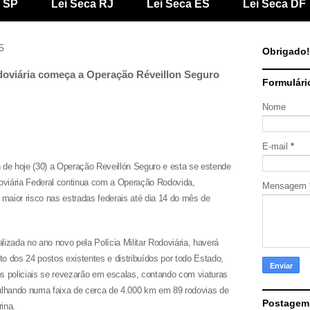
a SP
Lei Seca RJ
Lei Seca ES
Lei Seca DF
5
Obrigado!
Rodoviária começa a Operação Réveillon Seguro
Formulári
Nome
E-mail
*
e hoje (30) a Operação Reveillón Seguro e esta se estende
doviária Federal continua com a Operação Rodovida,
Mensagem
 maior risco nas estradas federais até dia 14 do mês de
lizada no ano novo pela Polícia Militar Rodoviária, haverá
o dos 24 postos existentes e distribuídos por todo Estado,
s policiais se revezarão em escalas, contando com viaturas
rulhando numa faixa de cerca de 4.000 km em 89 rodovias de
Postagem
ina.