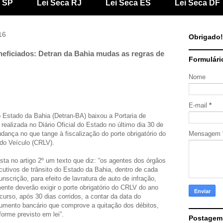
a SP
Lei Seca RJ
Lei Seca ES
Lei Seca DF
16
Obrigado!
eficiados: Detran da Bahia mudas as regras de
Formulári
Nome
E-mail
*
 Estado da Bahia (Detran-BA) baixou a Portaria de
ealizada no Diário Oficial do Estado no último dia 30 de
dança no que tange à fiscalização do porte obrigatório do
Mensagem
 do Veículo (CRLV).
sta no artigo 2º um texto que diz: “os agentes dos órgãos
cutivos de trânsito do Estado da Bahia, dentro de cada
unscrição, para efeito de lavratura de auto de infração,
ente deverão exigir o porte obrigatório do CRLV do ano
curso, após 30 dias corridos, a contar da data do
umento bancário que comprove a quitação dos débitos,
forme previsto em lei”.
Postagem