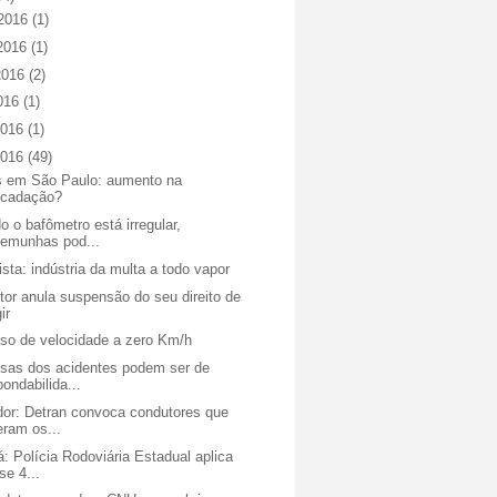
 2016
(1)
 2016
(1)
2016
(2)
2016
(1)
2016
(1)
2016
(49)
s em São Paulo: aumento na
ecadação?
 o bafômetro está irregular,
temunhas pod...
sta: indústria da multa a todo vapor
or anula suspensão do seu direito de
gir
so de velocidade a zero Km/h
sas dos acidentes podem ser de
pondabilida...
dor: Detran convoca condutores que
eram os...
: Polícia Rodoviária Estadual aplica
se 4...