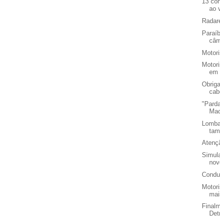
13 co
ao 
Radar
Paraíb
câm
Motor
Motori
em 
Obriga
cab
"Parda
Mac
Lomba
tam
Atençã
Simul
nov
Condu
Motor
mai
Final
Det