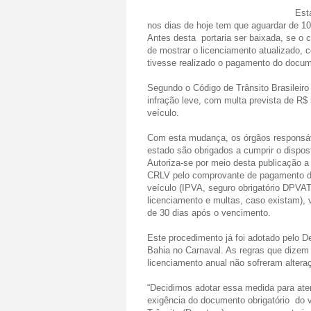
Est
nos dias de hoje tem que aguardar de 10
Antes desta portaria ser baixada, se o c
de mostrar o licenciamento atualizado, 
tivesse realizado o pagamento do docum
Segundo o Código de Trânsito Brasileir
infração leve, com multa prevista de R$ 
veículo.
Com esta mudança, os órgãos responsáve
estado são obrigados a cumprir o dispost
Autoriza-se por meio desta publicação a
CRLV pelo comprovante de pagamento d
veículo (IPVA, seguro obrigatório DPVAT
licenciamento e multas, caso existam), 
de 30 dias após o vencimento.
Este procedimento já foi adotado pelo D
Bahia no Carnaval. As regras que dizem 
licenciamento anual não sofreram altera
“Decidimos adotar essa medida para ate
exigência do documento obrigatório do 