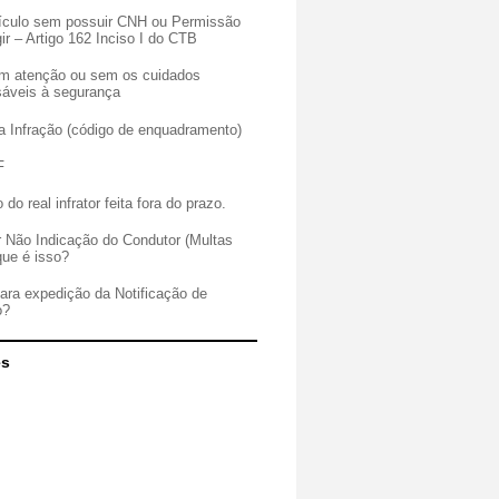
veículo sem possuir CNH ou Permissão
gir – Artigo 162 Inciso I do CTB
sem atenção ou sem os cuidados
sáveis à segurança
a Infração (código de enquadramento)
F
 do real infrator feita fora do prazo.
r Não Indicação do Condutor (Multas
que é isso?
para expedição da Notificação de
o?
es