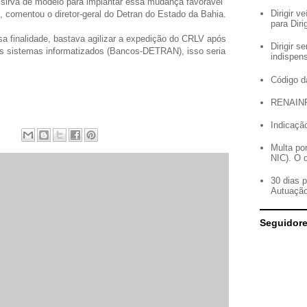
a sirva de modelo para implantar essa mudança favorável
Dirigir 
 “, comentou o diretor-geral do Detran do Estado da Bahia.
para Diri
a finalidade, bastava agilizar a expedição do CRLV após
Dirigir 
os sistemas informatizados (Bancos-DETRAN), isso seria
indispen
Código d
RENAIN
Indicação
Multa po
NIC). O 
30 dias 
Autuaçã
Seguidor