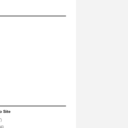
o Site
7)
04)