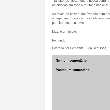
Trânsito (Denatran) que a nossa portari
ao cidadão em todo o território nacional
Ao invés de baixar uma Portaria com ess
o pagamento, pois com a interligação d
perfeitamente possível.
Mas, é um início.
Fernando
Postado por
Fernando (Siga Recursos)
Nenhum comentário :
Postar um comentário