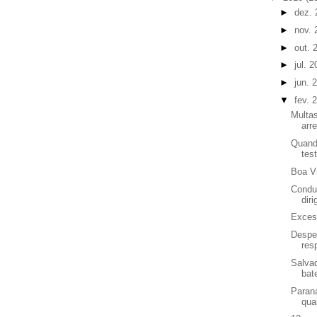
►
dez.
►
nov.
►
out. 
►
jul. 
►
jun. 
▼
fev. 
Multa
arr
Quando
tes
Boa Vi
Condut
diri
Exces
Despe
res
Salva
bat
Paraná
qua