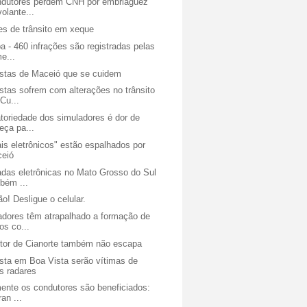
ndutores perdem CNH por embriaguez
volante...
es de trânsito em xeque
a - 460 infrações são registradas pelas
e...
istas de Maceió que se cuidem
stas sofrem com alterações no trânsito
Cu...
toriedade dos simuladores é dor de
eça pa...
is eletrônicos" estão espalhados por
eió
das eletrônicas no Mato Grosso do Sul
bém ...
o! Desligue o celular.
adores têm atrapalhado a formação de
os co...
tor de Cianorte também não escapa
ista em Boa Vista serão vítimas de
s radares
mente os condutores são beneficiados:
ran ...