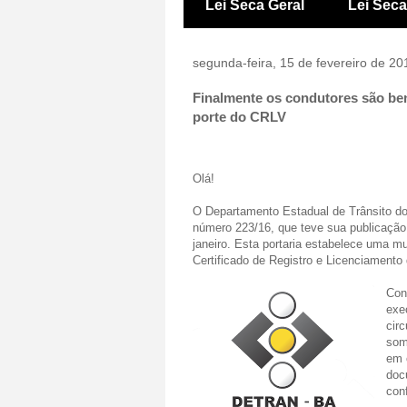
Lei Seca Geral
Lei Sec
segunda-feira, 15 de fevereiro de 20
Finalmente os condutores são ben
porte do CRLV
Olá!
O Departamento Estadual de Trânsito do
número 223/16, que teve sua publicação r
janeiro. Esta portaria estabelece uma mu
Certificado de Registro e Licenciamento
Con
exe
circ
som
em 
doc
con