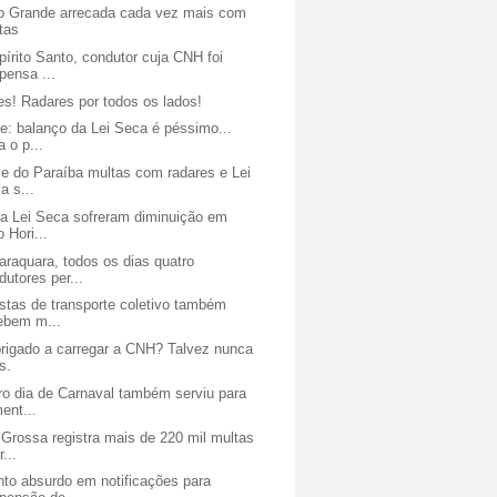
 Grande arrecada cada vez mais com
tas
írito Santo, condutor cuja CNH foi
pensa ...
s! Radares por todos os lados!
e: balanço da Lei Seca é péssimo...
a o p...
le do Paraíba multas com radares e Lei
a s...
da Lei Seca sofreram diminuição em
o Hori...
raquara, todos os dias quatro
dutores per...
stas de transporte coletivo também
ebem m...
brigado a carregar a CNH? Talvez nunca
s.
ro dia de Carnaval também serviu para
ent...
Grossa registra mais de 220 mil multas
r...
to absurdo em notificações para