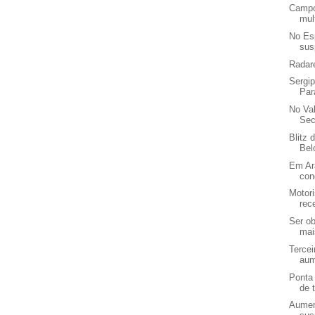
Campo
mul
No Esp
sus
Radare
Sergip
Par
No Va
Sec
Blitz 
Bel
Em Ara
con
Motori
rec
Ser o
mai
Tercei
aum
Ponta 
de t
Aumen