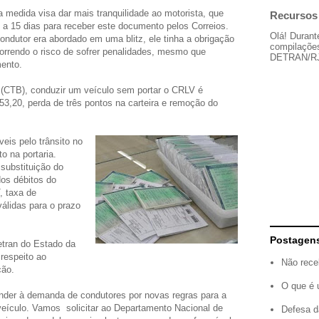
a medida visa dar mais tranquilidade ao motorista, que
Recursos 
 a 15 dias para receber este documento pelos Correios.
Olá! Durant
ondutor era abordado em uma blitz, ele tinha a obrigação
compilações
correndo o risco de sofrer penalidades, mesmo que
DETRAN/RJ, 
ento.
o (CTB), conduzir um veículo sem portar o CRLV é
53,20, perda de três pontos na carteira e remoção do
is pelo trânsito no
o na portaria.
 substituição do
os débitos do
, taxa de
válidas para o prazo
Postagen
etran do Estado da
respeito ao
Não rece
ção.
O que é 
nder à demanda de condutores por novas regras para a
veículo. Vamos solicitar ao Departamento Nacional de
Defesa d