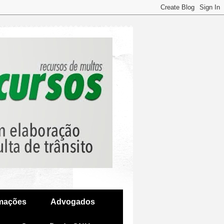
amações
Advogados