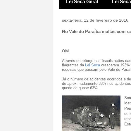
Lei Seca Geral
Lei Sec
sexta-feira, 12 de fevereiro de 2016
No Vale do Paraíba multas com r
Olá!
Através de reforço nas fiscalizações da
flagrantes da
Lei Seca
cresceram 193% e
rodovias que passam pelo Vale do Paraí
Já o número de acidentes ocorridos e d
de aproximadamente 38% nos acidentes 
queda de quase 63%.
Som
Met
Pres
de 
rep
Esta