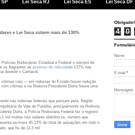
a SP
Lei Seca RJ
Lei Seca ES
Lei Seca DF
Obrigado!
4
0
adares e Lei Seca sobem mais de 130%
Formulári
Nome
s Polícias Rodoviárias Estadual e Federal o número de
 os flagrantes de
excesso de velocidade
137% nas
ba durante o Carnaval.
E-mail
*
e vítimas caiu — em rodovias do Estado houve redução
com vítimas e na Rodovia Presidente Dutra houve uma
Mensagem
ente nas rodovias federais que passam pela Região
ropolitana do Vale do Paraíba, principalmente na Rodovia
idente Dutra, a Polícia Rodoviária Federal fez o registro
5,1 mil multas nos radares eletrônicos, número que
resenta incríveis 45,13% do total de autuações em todo o
do, que foi de 11,3 mil.