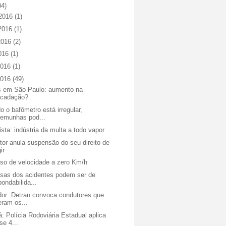
04)
 2016
(1)
 2016
(1)
2016
(2)
2016
(1)
2016
(1)
2016
(49)
s em São Paulo: aumento na
ecadação?
 o bafômetro está irregular,
temunhas pod...
sta: indústria da multa a todo vapor
or anula suspensão do seu direito de
gir
so de velocidade a zero Km/h
sas dos acidentes podem ser de
pondabilida...
dor: Detran convoca condutores que
eram os...
: Polícia Rodoviária Estadual aplica
se 4...