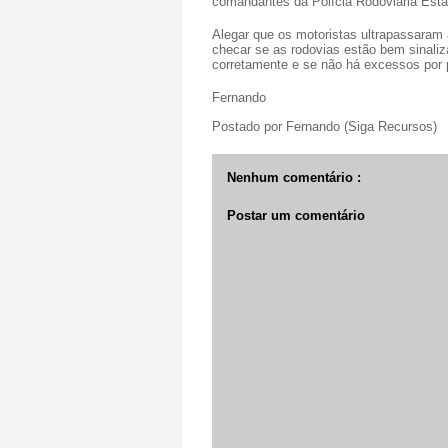
comandantes da Polícia Rodoviária Esta
Alegar que os motoristas ultrapassaram a 
checar se as rodovias estão bem sinaliz
corretamente e se não há excessos por 
Fernando
Postado por
Fernando (Siga Recursos)
Nenhum comentário :
Postar um comentário