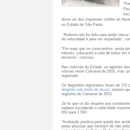
“Po
Pau
tre
disse um dos inspetores chefes do Núcl
no Estado de São Paulo.
“Rodovia não foi feita para andar nessa 
de velocidade é para ser respeitado”, c
“Por mais que se conscientize, ainda t
trânsito, colocando a vida de todos em r
terceiros”, concluiu.
Nas rodovias do Estado, os agentes das 
vítimas neste Carnaval de 2016, mas um
registrado.
Os flagrantes registrados foram de 270 
dirigindo sob efeito de álcool
, número qu
registros do Carnaval de 2015.
Já no que se diz respeito aos condutores
radares excedendo a velocidade máxima
653 para 1.550.
“Avaliação positiva para queda dos acid
pelas pessoas que insistem de não utili