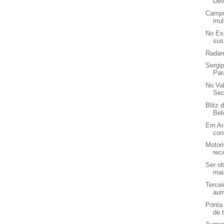
Det
Campo
mul
No Esp
sus
Radare
Sergip
Par
No Va
Sec
Blitz 
Bel
Em Ara
con
Motori
rec
Ser o
mai
Tercei
aum
Ponta 
de t