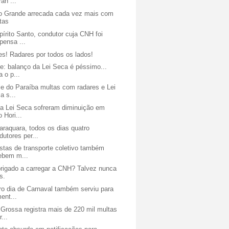
ran ...
 Grande arrecada cada vez mais com
tas
írito Santo, condutor cuja CNH foi
pensa ...
s! Radares por todos os lados!
e: balanço da Lei Seca é péssimo...
a o p...
le do Paraíba multas com radares e Lei
a s...
da Lei Seca sofreram diminuição em
o Hori...
raquara, todos os dias quatro
dutores per...
stas de transporte coletivo também
ebem m...
brigado a carregar a CNH? Talvez nunca
s.
ro dia de Carnaval também serviu para
ent...
Grossa registra mais de 220 mil multas
r...