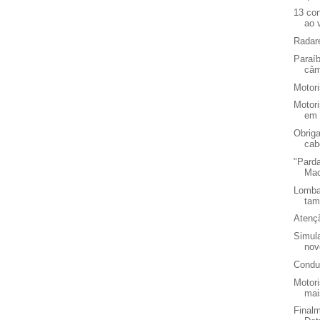
13 co
ao 
Radar
Paraíb
câm
Motor
Motori
em 
Obriga
cab
"Parda
Mac
Lomba
tam
Atençã
Simul
nov
Condu
Motor
mai
Final