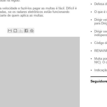
dual na região.
Defesa d
velocidade e fazê-los pagar as multas é fácil. Difícil é
adas, se os radares eletrônicos estão funcionando
O que é 
parte de quem aplica as multas.
Dirigir 
para Diri
Dirigir 
indispen
Código d
RENAIN
Multa po
NIC). O 
Indicação
Seguidor