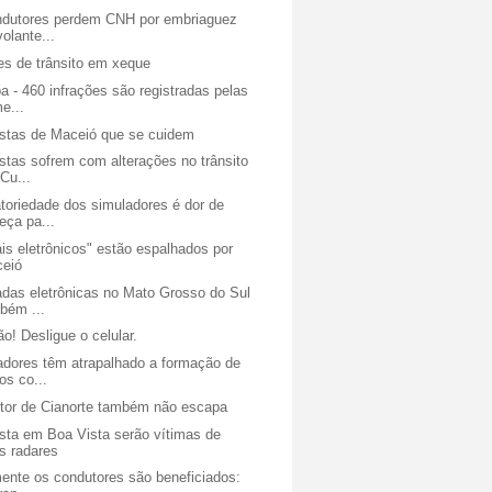
ndutores perdem CNH por embriaguez
volante...
es de trânsito em xeque
a - 460 infrações são registradas pelas
e...
istas de Maceió que se cuidem
stas sofrem com alterações no trânsito
Cu...
toriedade dos simuladores é dor de
eça pa...
is eletrônicos" estão espalhados por
eió
das eletrônicas no Mato Grosso do Sul
bém ...
o! Desligue o celular.
adores têm atrapalhado a formação de
os co...
tor de Cianorte também não escapa
ista em Boa Vista serão vítimas de
s radares
mente os condutores são beneficiados: