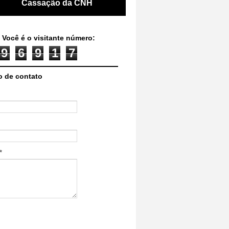
Cassação da CNH
 Você é o visitante número:
9
6
9
1
7
o de contato
*