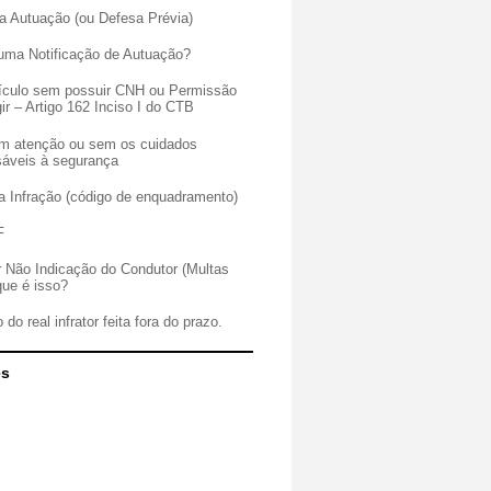
a Autuação (ou Defesa Prévia)
uma Notificação de Autuação?
veículo sem possuir CNH ou Permissão
gir – Artigo 162 Inciso I do CTB
sem atenção ou sem os cuidados
sáveis à segurança
a Infração (código de enquadramento)
F
r Não Indicação do Condutor (Multas
que é isso?
 do real infrator feita fora do prazo.
es