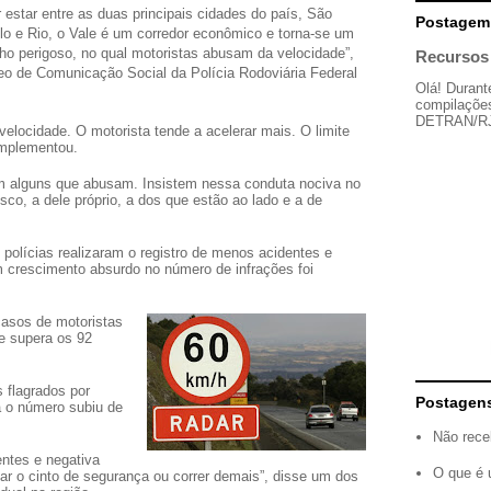
r estar entre as duas principais cidades do país, São
Postagem
lo e Rio, o Vale é um corredor econômico e torna-se um
cho perigoso, no qual motoristas abusam da velocidade”,
Recursos 
eo de Comunicação Social da Polícia Rodoviária Federal
Olá! Durant
compilações
DETRAN/RJ, 
velocidade. O motorista tende a acelerar mais. O limite
omplementou.
em alguns que abusam. Insistem nessa conduta nociva no
isco, a dele próprio, a dos que estão ao lado e a de
polícias realizaram o registro de menos acidentes e
 crescimento absurdo no número de infrações foi
casos de motoristas
e supera os 92
 flagrados por
Postagen
 o número subiu de
Não rece
entes e negativa
O que é 
zar o cinto de segurança ou correr demais”, disse um dos