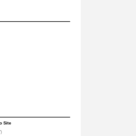
o Site
7)