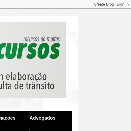
amações
Advogados