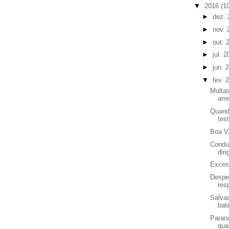
▼
2016
(1
►
dez.
►
nov.
►
out. 
►
jul. 
►
jun. 
▼
fev. 
Multa
arr
Quando
tes
Boa Vi
Condut
diri
Exces
Despe
res
Salva
bat
Paraná
qua