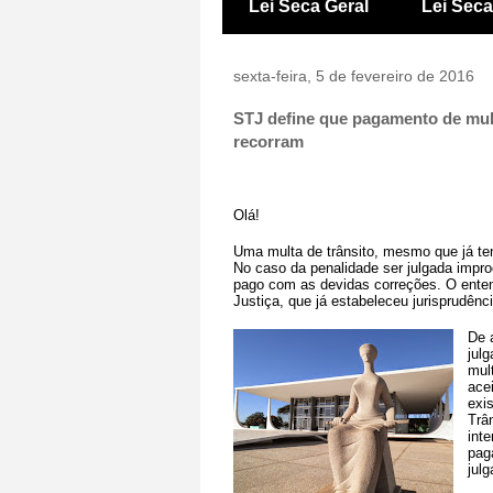
Lei Seca Geral
Lei Sec
sexta-feira, 5 de fevereiro de 2016
STJ define que pagamento de mult
recorram
Olá!
Uma multa de trânsito, mesmo que já ten
No caso da penalidade ser julgada impro
pago com as devidas correções. O enten
Justiça, que já estabeleceu jurisprudênc
De 
jul
mul
ace
exis
Trâ
int
pag
jul