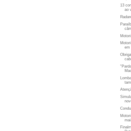
13 co
ao 
Radar
Paraíb
câm
Motor
Motori
em 
Obriga
cab
"Parda
Mac
Lomba
tam
Atençã
Simul
nov
Condu
Motor
mai
Final