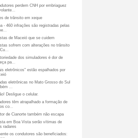
ndutores perdem CNH por embriaguez
volante...
es de trânsito em xeque
a - 460 infrações são registradas pelas
e...
istas de Maceió que se cuidem
stas sofrem com alterações no trânsito
Cu...
toriedade dos simuladores é dor de
eça pa...
is eletrônicos" estão espalhados por
eió
das eletrônicas no Mato Grosso do Sul
bém ...
o! Desligue o celular.
adores têm atrapalhado a formação de
os co...
tor de Cianorte também não escapa
ista em Boa Vista serão vítimas de
s radares
mente os condutores são beneficiados: