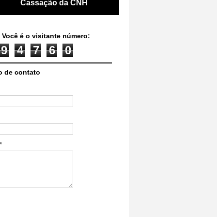
Cassação da CNH
 Você é o visitante número:
9
4
7
6
0
o de contato
*