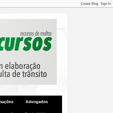
amações
Advogados