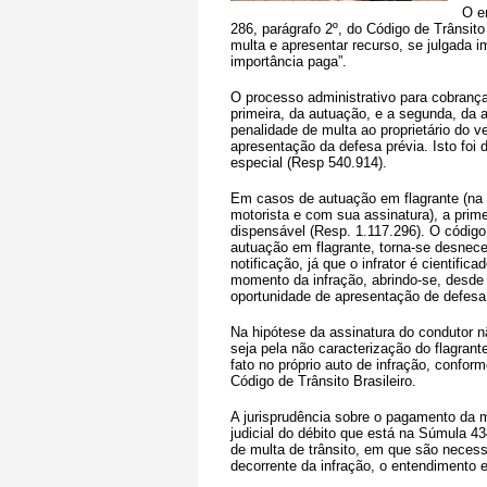
O e
286, parágrafo 2º, do Código de Trânsito B
multa e apresentar recurso, se julgada i
importância paga”.
O processo administrativo para cobrança 
primeira, da autuação, e a segunda, da a
penalidade de multa ao proprietário do ve
apresentação da defesa prévia. Isto foi 
especial (Resp 540.914).
Em casos de autuação em flagrante (na
motorista e com sua assinatura), a prime
dispensável (Resp. 1.117.296). O códig
autuação em flagrante, torna-se desnece
notificação, já que o infrator é cientifi
momento da infração, abrindo-se, desde 
oportunidade de apresentação de defesa 
Na hipótese da assinatura do condutor n
seja pela não caracterização do flagrante
fato no próprio auto de infração, confor
Código de Trânsito Brasileiro.
A jurisprudência sobre o pagamento da mu
judicial do débito que está na Súmula 4
de multa de trânsito, em que são necess
decorrente da infração, o entendimento 