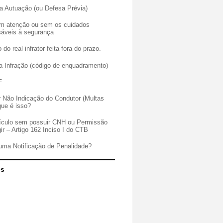
a Autuação (ou Defesa Prévia)
sem atenção ou sem os cuidados
sáveis à segurança
 do real infrator feita fora do prazo.
a Infração (código de enquadramento)
F
r Não Indicação do Condutor (Multas
que é isso?
veículo sem possuir CNH ou Permissão
gir – Artigo 162 Inciso I do CTB
uma Notificação de Penalidade?
es