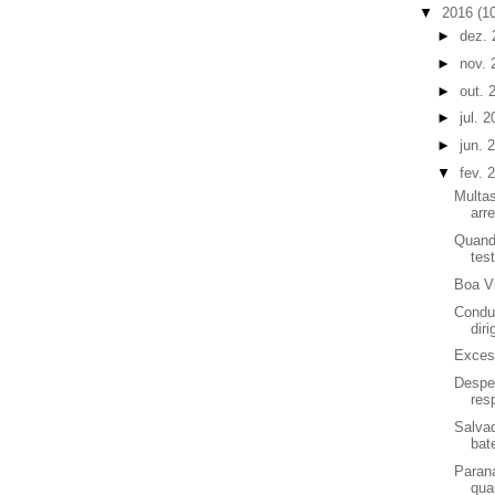
▼
2016
(1
►
dez.
►
nov.
►
out. 
►
jul. 
►
jun. 
▼
fev. 
Multa
arr
Quando
tes
Boa Vi
Condut
diri
Exces
Despe
res
Salva
bat
Paraná
qua