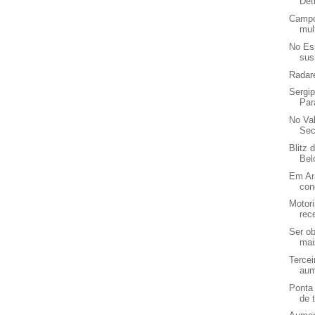
Det
Campo
mul
No Esp
sus
Radare
Sergip
Par
No Va
Sec
Blitz 
Bel
Em Ara
con
Motori
rec
Ser o
mai
Tercei
aum
Ponta 
de t