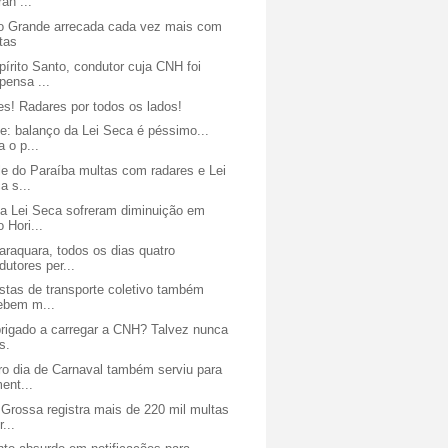
ran ...
 Grande arrecada cada vez mais com
tas
írito Santo, condutor cuja CNH foi
pensa ...
s! Radares por todos os lados!
e: balanço da Lei Seca é péssimo...
a o p...
le do Paraíba multas com radares e Lei
a s...
da Lei Seca sofreram diminuição em
o Hori...
raquara, todos os dias quatro
dutores per...
stas de transporte coletivo também
ebem m...
brigado a carregar a CNH? Talvez nunca
s.
ro dia de Carnaval também serviu para
ent...
Grossa registra mais de 220 mil multas
r...