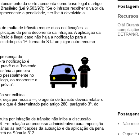
ntendimento da corte apresenta como base legal o artigo
Postagem
rasileiro (Lei 9.503/97): "Se o infrator recolher o valor da
mprocedente a penalidade, ser-lhe-á devolvida a
Recursos 
Olá! Durant
de multa de trânsito requer duas notificações: a
compilações
plicação da pena decorrente da infração. A aplicação da
DETRAN/RJ, 
ículo é ilegal caso não haja a notificação para a
decidido pela 1ª Turma do STJ ao julgar outro recurso
 presença do
ira notificação é
o prevê que “havendo
ssária a primeira
cado pessoalmente no
logo, ao recorrente a
prévia”.
ão ser colhida —
, seja por recusa —, o agente de trânsito deverá relatar o
me o que é determinado pelo artigo 280, parágrafo 3º, do
Postagen
lta por infração de trânsito não inibe a discussão
Não rece
34. Em relação ao processo administrativo para imposição
árias as notificações da autuação e da aplicação da pena
está na Súmula 312.
O que é 