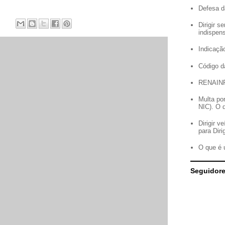
Defesa d
Dirigir 
indispen
Indicação
Código d
RENAIN
Multa po
NIC). O 
Dirigir 
para Diri
O que é 
Seguidor