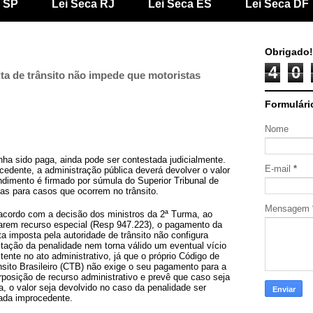
a SP
Lei Seca RJ
Lei Seca ES
Lei Seca DF
Obrigado!
4
0
a de trânsito não impede que motoristas
Formulári
Nome
ha sido paga, ainda pode ser contestada judicialmente.
E-mail
*
cedente, a administração pública deverá devolver o valor
dimento é firmado por súmula do Superior Tribunal de
ias para casos que ocorrem no trânsito.
Mensagem
acordo com a decisão dos ministros da 2ª Turma, ao
garem recurso especial (Resp 947.223), o pagamento da
ta imposta pela autoridade de trânsito não configura
itação da penalidade nem torna válido um eventual vício
tente no ato administrativo, já que o próprio Código de
nsito Brasileiro (CTB) não exige o seu pagamento para a
erposição de recurso administrativo e prevê que caso seja
a, o valor seja devolvido no caso da penalidade ser
gada improcedente.