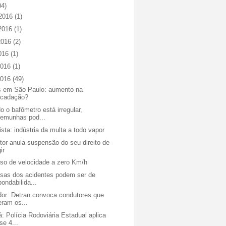
04)
 2016
(1)
 2016
(1)
2016
(2)
2016
(1)
2016
(1)
2016
(49)
s em São Paulo: aumento na
ecadação?
 o bafômetro está irregular,
temunhas pod...
sta: indústria da multa a todo vapor
or anula suspensão do seu direito de
gir
so de velocidade a zero Km/h
sas dos acidentes podem ser de
pondabilida...
dor: Detran convoca condutores que
eram os...
: Polícia Rodoviária Estadual aplica
se 4...