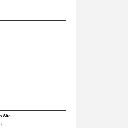
o Site
7)